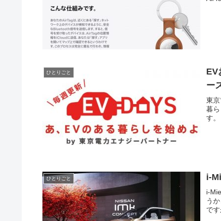
E
ひとりごと
ー
東京
暮ら
す。
i
ひとりごと
i-
うか
です