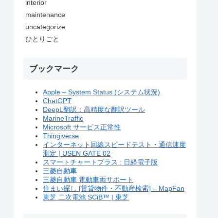
interior
maintenance
uncategorize
ひとりごと
ブックマーク
Apple – System Status (システム状況)
ChatGPT
DeepL翻訳：高精度な翻訳ツール
MarineTraffic
Microsoft サービス正常性
Thingiverse
インターネット回線スピードテスト・通信速度
測定 | USEN GATE 02
スマートチャートプラス : 日経電子版
三菱自動車
三菱自動車 電動車両サポート
住まい探し [賃貸物件・不動産検索] – MapFan
東芝 二次電池 SCiB™ | 東芝