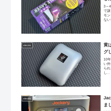
3～
で譲
モン
ないで
黄
electric
グ
10
い外
られ
し...
Ja
electric
ま