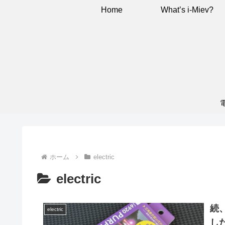
Home
What’s i-Miev?
ホーム
electric
electric
続
electric
し