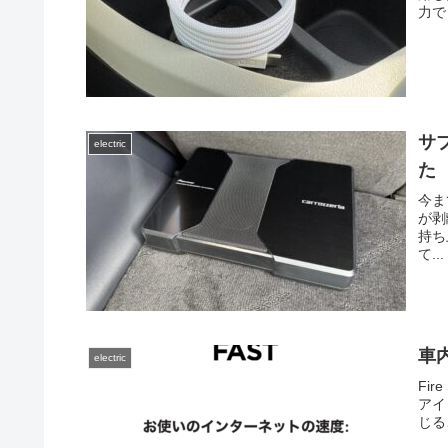
力で
サブ
electric
た
今ま
が剥
持ち
て...
車
electric
Fir
アイ
じる