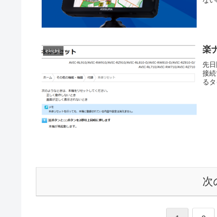
ない
楽ナ
electric
先日購
接続
るタ
次