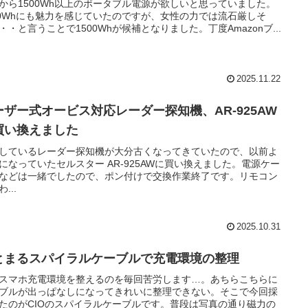
から1500Wh以上のポータブル電源が欲しいと思っていました。
00Whにも魅力を感じていたのですが、女性の力では流石厳しそ
・・と言うことで1500Whが候補となりました。丁度Amazonブ...
2025.11.22
ーザー式オービス対応レーダー探知機、AR-925AW
買い換えました
しているレーダー探知機が大分古くなってきていたので、以前よ
になっていたセルスター AR-925AWに買い換えました。電源ケー
などは一緒でしたので、ポン付けで交換作業終了です。リモコン
...
2025.10.31
とまるスパイラルケーブルで充電環境の整理
スマホ充電環境を整えるのを毎回苦労します…。あちらこちらに
ブルが出っぱなしになってきれいに整理できない。そこで今回採
たのがCIOのスパイラルケーブルです。普段は写真の通り磁力の