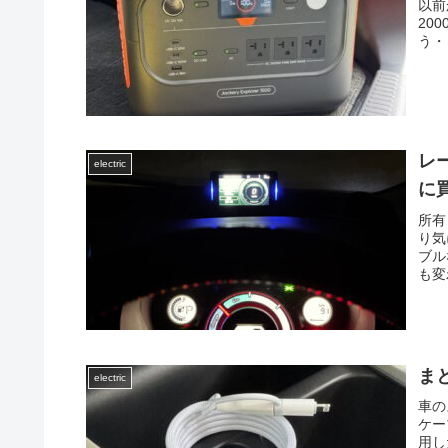
以前
20
う・
レ
electric
に
所有
り気
ブル
も変わ
ま
electric
車の
ケー
用し