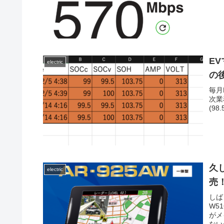
EV
electric
の後
毎月
次業
(9
久
electric
売
しば
W5
がメ