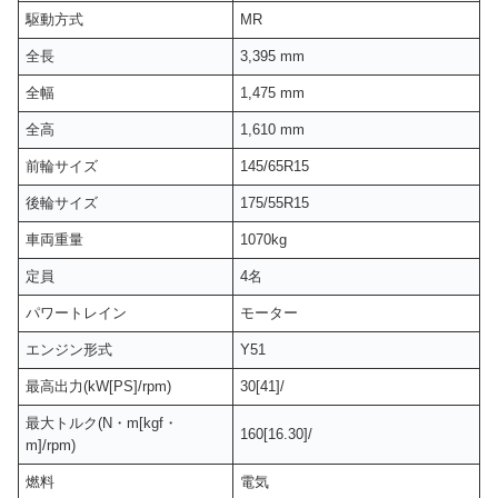
駆動方式
MR
全長
3,395 mm
全幅
1,475 mm
全高
1,610 mm
前輪サイズ
145/65R15
後輪サイズ
175/55R15
車両重量
1070kg
定員
4名
パワートレイン
モーター
エンジン形式
Y51
最高出力(kW[PS]/rpm)
30[41]/
最大トルク(N・m[kgf・
160[16.30]/
m]/rpm)
燃料
電気