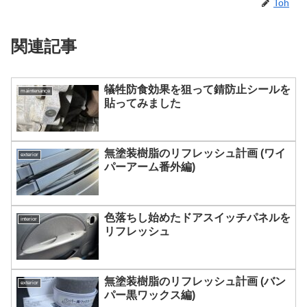
Toh
関連記事
犠牲防食効果を狙って錆防止シールを
maintenance
貼ってみました
無塗装樹脂のリフレッシュ計画 (ワイ
exterior
パーアーム番外編)
色落ちし始めたドアスイッチパネルを
interior
リフレッシュ
無塗装樹脂のリフレッシュ計画 (バン
exterior
パー黒ワックス編)