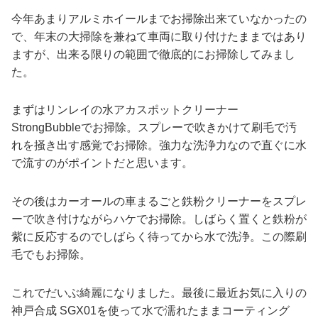
今年あまりアルミホイールまでお掃除出来ていなかったの
で、年末の大掃除を兼ねて車両に取り付けたままではあり
ますが、出来る限りの範囲で徹底的にお掃除してみまし
た。
まずはリンレイの水アカスポットクリーナー
StrongBubbleでお掃除。スプレーで吹きかけて刷毛で汚
れを掻き出す感覚でお掃除。強力な洗浄力なので直ぐに水
で流すのがポイントだと思います。
その後はカーオールの車まるごと鉄粉クリーナーをスプレ
ーで吹き付けながらハケでお掃除。しばらく置くと鉄粉が
紫に反応するのでしばらく待ってから水で洗浄。この際刷
毛でもお掃除。
これでだいぶ綺麗になりました。最後に最近お気に入りの
神戸合成 SGX01を使って水で濡れたままコーティング