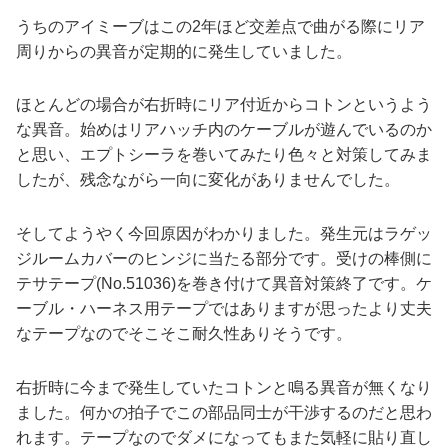
うちのアイミーブはこの2年ほど交差点で曲がる際にリア
周りからの異音が定期的に発生していました。
ほとんどの場合が右折時にリア付近からコトンというよう
な異音。始めはリアハッチ内のケーブルが遊んでいるのか
と思い、エプトシーラを巻いてみたり色々と対策してみま
したが、残念ながら一向に変化がありませんでした。
そしてようやく今回原因がわかりました。発生元はラゲッ
ジルームカバーのヒンジに当たる部分です。受けの棒側に
テサテープ(No.51036)を巻き付けて異音対策終了です。ケ
ーブル・ハーネス用テープではありますが思ったより丈夫
なテープなのでそこそこ耐久性ありそうです。
右折時に今まで発生していたコトンと鳴る異音が無くなり
ました。何かの拍子でこの部品同士が干渉するのだと思わ
れます。テープなのでダメになってもまた気軽に貼り直し