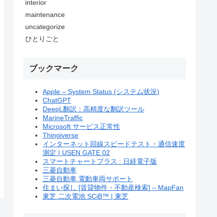
interior
maintenance
uncategorize
ひとりごと
ブックマーク
Apple – System Status (システム状況)
ChatGPT
DeepL翻訳：高精度な翻訳ツール
MarineTraffic
Microsoft サービス正常性
Thingiverse
インターネット回線スピードテスト・通信速度
測定 | USEN GATE 02
スマートチャートプラス : 日経電子版
三菱自動車
三菱自動車 電動車両サポート
住まい探し [賃貸物件・不動産検索] – MapFan
東芝 二次電池 SCiB™ | 東芝