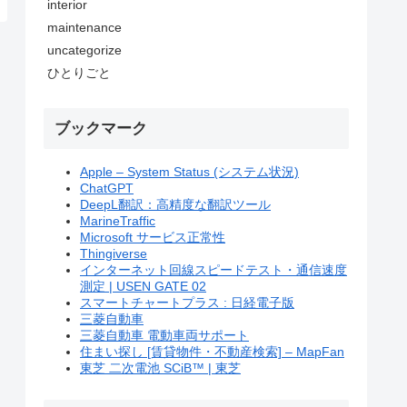
interior
maintenance
uncategorize
ひとりごと
ブックマーク
Apple – System Status (システム状況)
ChatGPT
DeepL翻訳：高精度な翻訳ツール
MarineTraffic
Microsoft サービス正常性
Thingiverse
インターネット回線スピードテスト・通信速度
測定 | USEN GATE 02
スマートチャートプラス : 日経電子版
三菱自動車
三菱自動車 電動車両サポート
住まい探し [賃貸物件・不動産検索] – MapFan
東芝 二次電池 SCiB™ | 東芝