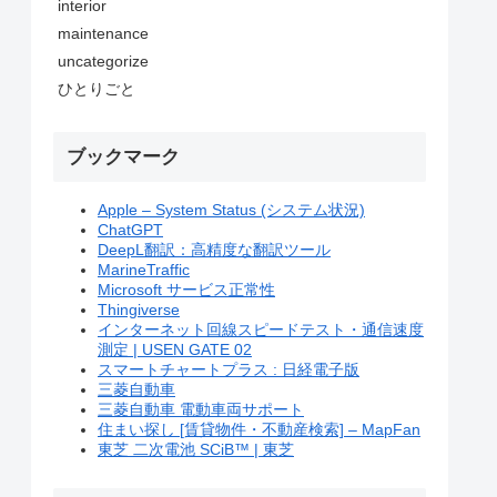
interior
maintenance
uncategorize
ひとりごと
ブックマーク
Apple – System Status (システム状況)
ChatGPT
DeepL翻訳：高精度な翻訳ツール
MarineTraffic
Microsoft サービス正常性
Thingiverse
インターネット回線スピードテスト・通信速度
測定 | USEN GATE 02
スマートチャートプラス : 日経電子版
三菱自動車
三菱自動車 電動車両サポート
住まい探し [賃貸物件・不動産検索] – MapFan
東芝 二次電池 SCiB™ | 東芝