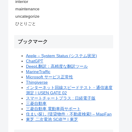
interior
maintenance
uncategorize
ひとりごと
ブックマーク
Apple – System Status (システム状況)
ChatGPT
DeepL翻訳：高精度な翻訳ツール
MarineTraffic
Microsoft サービス正常性
Thingiverse
インターネット回線スピードテスト・通信速度
測定 | USEN GATE 02
スマートチャートプラス : 日経電子版
三菱自動車
三菱自動車 電動車両サポート
住まい探し [賃貸物件・不動産検索] – MapFan
東芝 二次電池 SCiB™ | 東芝