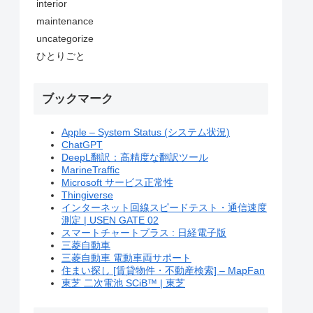
interior
maintenance
uncategorize
ひとりごと
ブックマーク
Apple – System Status (システム状況)
ChatGPT
DeepL翻訳：高精度な翻訳ツール
MarineTraffic
Microsoft サービス正常性
Thingiverse
インターネット回線スピードテスト・通信速度
測定 | USEN GATE 02
スマートチャートプラス : 日経電子版
三菱自動車
三菱自動車 電動車両サポート
住まい探し [賃貸物件・不動産検索] – MapFan
東芝 二次電池 SCiB™ | 東芝