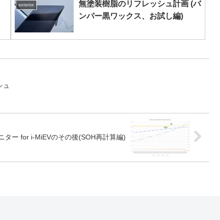
無塗装樹脂のリフレッシュ計画 (バ
exterior
ンパー黒ワックス、お試し編)
シュ
 for i-MiEVのその後(SOH再計算編)