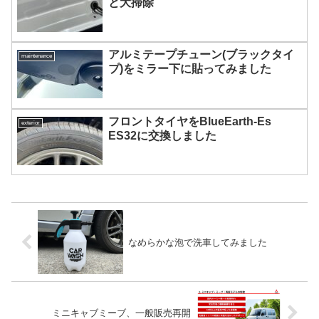
と大掃除
アルミテープチューン(ブラックタイ
maintenance
プ)をミラー下に貼ってみました
フロントタイヤをBlueEarth-Es
exterior
ES32に交換しました
なめらかな泡で洗車してみました
ミニキャブミーブ、一般販売再開