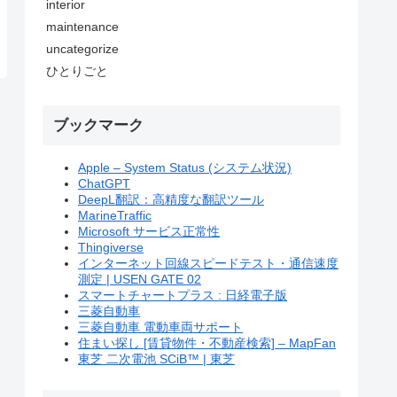
interior
maintenance
uncategorize
ひとりごと
ブックマーク
Apple – System Status (システム状況)
ChatGPT
DeepL翻訳：高精度な翻訳ツール
MarineTraffic
Microsoft サービス正常性
Thingiverse
インターネット回線スピードテスト・通信速度
測定 | USEN GATE 02
スマートチャートプラス : 日経電子版
三菱自動車
三菱自動車 電動車両サポート
住まい探し [賃貸物件・不動産検索] – MapFan
東芝 二次電池 SCiB™ | 東芝