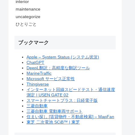
interior
maintenance
uncategorize
ひとりごと
ブックマーク
Apple – System Status (システム状況)
ChatGPT
DeepL翻訳：高精度な翻訳ツール
MarineTraffic
Microsoft サービス正常性
Thingiverse
インターネット回線スピードテスト・通信速度
測定 | USEN GATE 02
スマートチャートプラス : 日経電子版
三菱自動車
三菱自動車 電動車両サポート
住まい探し [賃貸物件・不動産検索] – MapFan
東芝 二次電池 SCiB™ | 東芝