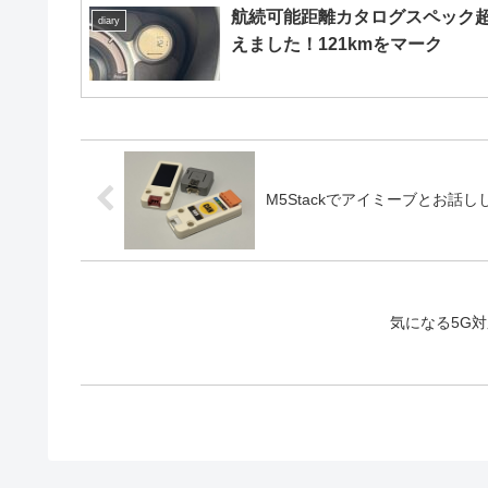
航続可能距離カタログスペック
diary
えました！121kmをマーク
M5Stackでアイミーブとお話しし
気になる5G対応