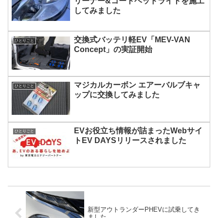
リーナー&コートヘッドライトを施工
してみました
交換式バッテリ軽EV「MEV-VAN
ひとりごと
Concept」の実証開始
マジカルカーボン エアーバルブキャ
ひとりごと
ップに交換してみました
EVお役立ち情報が詰まったWebサイ
ひとりごと
トEV DAYSリリースされました
新型アウトランダーPHEVに試乗してき
ました