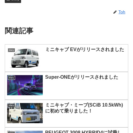
Toh
関連記事
ミニキャブ EVがリリースされました
diary
Super-ONEがリリースされました
diary
ミニキャブ・ミーブ(SCiB 10.5kWh)
diary
に初めて乗りました！
PEUGEOT 3008 HYBRID4に試乗し