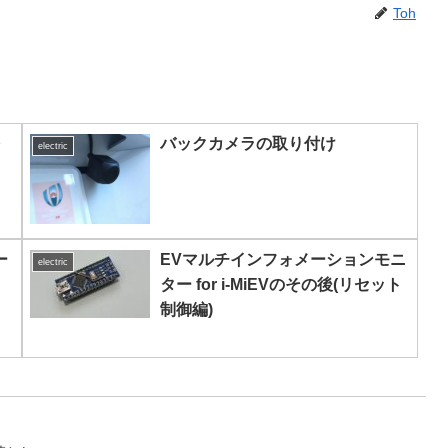
Toh
を
バックカメラの取り付け
electric
ー
EVマルチインフォメーションモニ
electric
ター for i-MiEVのその後(リセット
制御編)