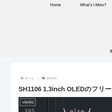
Home
What’s i-Miev?
ホーム
electric
SH1106 1.3inch OLEDのフ
electric