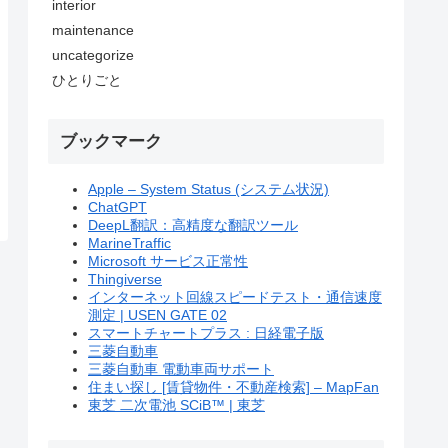
interior
maintenance
uncategorize
ひとりごと
ブックマーク
Apple – System Status (システム状況)
ChatGPT
DeepL翻訳：高精度な翻訳ツール
MarineTraffic
Microsoft サービス正常性
Thingiverse
インターネット回線スピードテスト・通信速度
測定 | USEN GATE 02
スマートチャートプラス : 日経電子版
三菱自動車
三菱自動車 電動車両サポート
住まい探し [賃貸物件・不動産検索] – MapFan
東芝 二次電池 SCiB™ | 東芝