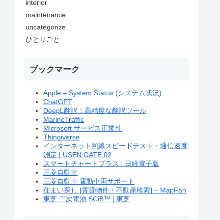
interior
maintenance
uncategorize
ひとりごと
ブックマーク
Apple – System Status (システム状況)
ChatGPT
DeepL翻訳：高精度な翻訳ツール
MarineTraffic
Microsoft サービス正常性
Thingiverse
インターネット回線スピードテスト・通信速度
測定 | USEN GATE 02
スマートチャートプラス : 日経電子版
三菱自動車
三菱自動車 電動車両サポート
住まい探し [賃貸物件・不動産検索] – MapFan
東芝 二次電池 SCiB™ | 東芝