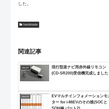
した。
handmade
関連記事
現行型楽ナビ用赤外線リモコン
electric
(CD-SR200)受信機完成しました
EVマルチインフォメーションモ
electric
ター for i-MiEVのその後(SOCと
SOH編 パート2)