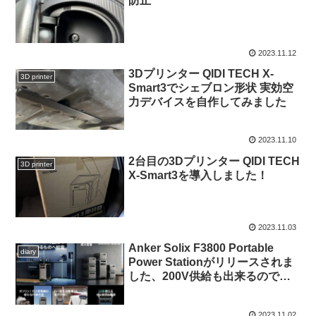
防止
2023.11.12
3Dプリンター QIDI TECH X-
3D printer
Smart3でシェブロン形状 実効空
力デバイスを自作してみました
2023.11.10
2台目の3Dプリンター QIDI TECH
3D printer
X-Smart3を導入しました！
2023.11.03
Anker Solix F3800 Portable
diary
Power Stationがリリースされま
した、200V供給も出来るので興
味ありありです
2023.11.02