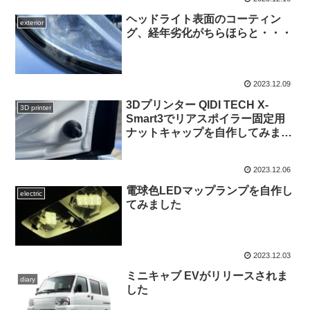
ヘッドライト表面のコーティン
exterior
グ、経年劣化がちらほらと・・・
2023.12.09
3Dプリンター QIDI TECH X-
3D printer
Smart3でリアスポイラー固定用
ナットキャップを自作してみまし
た
2023.12.06
電球色LEDマップランプを自作し
electric
てみました
2023.12.03
ミニキャブ EVがリリースされま
diary
した