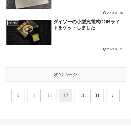
2023.09.15
ダイソーの小型充電式COBライ
electric
トをゲットしました
2023.09.11
次のページ
前
次
1
11
12
13
31
へ
へ