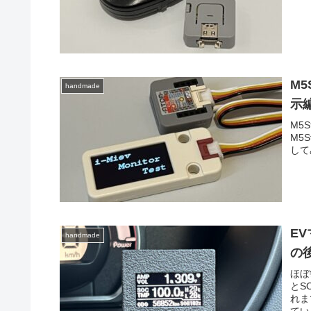
M5
handmade
示
M5
M5
して
EV
handmade
の後
ほぼ
とS
れま