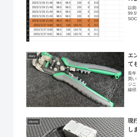
以前
99
SO
エ
diary
て
長年
買い
ジニ
線径自
現
electric
し