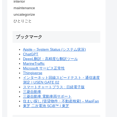
interior
maintenance
uncategorize
ひとりごと
ブックマーク
Apple – System Status (システム状況)
ChatGPT
DeepL翻訳：高精度な翻訳ツール
MarineTraffic
Microsoft サービス正常性
Thingiverse
インターネット回線スピードテスト・通信速度
測定 | USEN GATE 02
スマートチャートプラス : 日経電子版
三菱自動車
三菱自動車 電動車両サポート
住まい探し [賃貸物件・不動産検索] – MapFan
東芝 二次電池 SCiB™ | 東芝