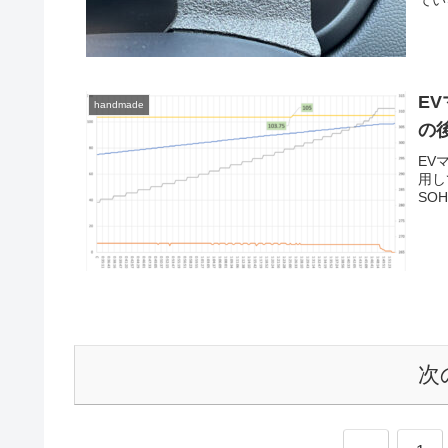
ている
EV
handmade
の後
EV
用し
SOH
次