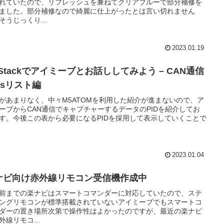
れていたので、リフレッシュを兼ねてクリアブルーで部分補修を
ました。部分補修なので綺麗に仕上がったとは言い切れません
そうじっくり...
2023.01.19
Stackでアイミーブとお話ししてみよう – CAN通信
Dsリスト編
があまりなく、中々M5ATOMを利用した紹介が進まないので、ア
ーブからCAN通信でキャプチャーするデータのPIDを紹介してお
す。今後この表から必要になるPIDを採用して表示していくことで
2023.01.04
ナビ向け赤外線リモコン受信機作成中
前までの楽ナビはスマートコマンダーに対応していたので、ステ
ングリモコンが標準搭載されていないアイミーブでもスマートコ
ダーの置き場所次第で操作性はよかったのですが、最近の楽ナビ
外線リモコ...