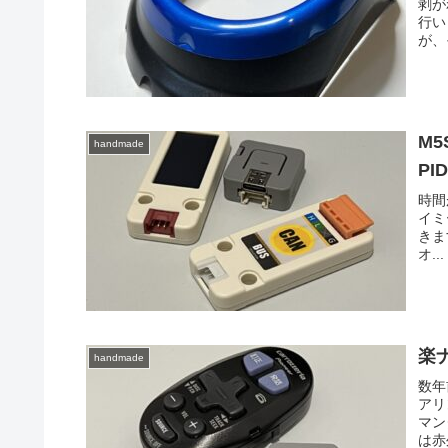
剥が
行い
が、
M5
handmade
PI
時間
イミ
きま
オ...
楽
handmade
数年
アリ
マン
は赤