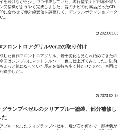
イを続けながら少しづつ作成していた、現行型楽ナビ用赤外線リ
ン受信機がようやく完成しました。昔のナビの付属品だったCD-
200に合わせて赤外線受信を調整して、デジタルポテンショメータ
C...
2023.03.03
作フロントロアグリルVer.2の取り付け
成した自作フロントロアグリル。若干劣化も見られ始めてきたの
今回はシンプルにマットシルバー一色に仕上げてみました。以前
ちょっと気になっていた厚みを気持ち多く持たせたので、車両に
た際少しだ...
2023.02.18
ォグランプベゼルのクリアブルー塗装、部分補修し
した
アブルー化したフォグランプベゼル。飛び石か何かで一部塗装が