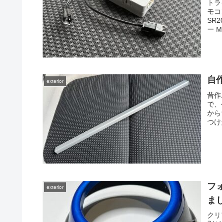
トラ
モコ
SR
ー M
自
exterior
昔作
で、
から
つけ
フ
exterior
ま
クリ