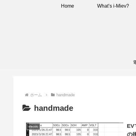
Home
What’s i-Miev?
ホーム
handmade
handmade
EV
electric
の後