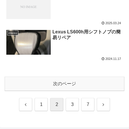
2025.03.24
Lexus LS600h用シフトノブの簡
interior
易リペア
2024.11.17
次のページ
前
次
1
2
3
7
へ
へ