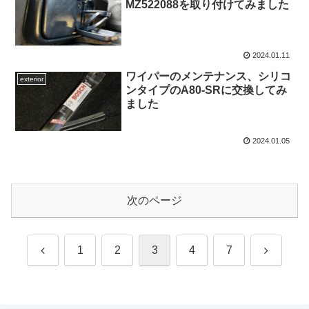
MZ522088を取り付けてみました
2024.01.11
ワイパーのメンテナンス、シリコ
exterior
ンタイプのA80-SRに交換してみ
ました
2024.01.05
次のページ
前
次
1
2
3
4
7
へ
へ