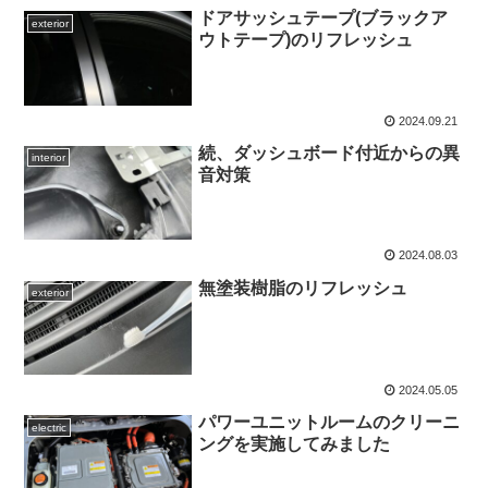
ドアサッシュテープ(ブラックア
exterior
ウトテープ)のリフレッシュ
2024.09.21
続、ダッシュボード付近からの異
interior
音対策
2024.08.03
無塗装樹脂のリフレッシュ
exterior
2024.05.05
パワーユニットルームのクリーニ
electric
ングを実施してみました