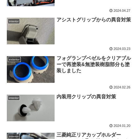
2024.04.27
アシストグリップからの異音対策
interior
2024.03.23
フォグランプベゼルをクリアブル
exterior
ーで再塗装&無塗装樹脂部分も塗
装しました
2024.02.26
内装用クリップの異音対策
interior
2024.01.20
三菱純正リアカップホルダー
interior