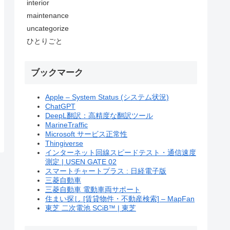
interior
maintenance
uncategorize
ひとりごと
ブックマーク
Apple – System Status (システム状況)
ChatGPT
DeepL翻訳：高精度な翻訳ツール
MarineTraffic
Microsoft サービス正常性
Thingiverse
インターネット回線スピードテスト・通信速度
測定 | USEN GATE 02
スマートチャートプラス : 日経電子版
三菱自動車
三菱自動車 電動車両サポート
住まい探し [賃貸物件・不動産検索] – MapFan
東芝 二次電池 SCiB™ | 東芝