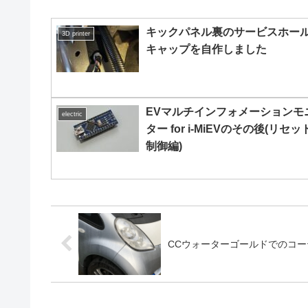
キックパネル裏のサービスホー
3D printer
キャップを自作しました
EVマルチインフォメーションモ
electric
ター for i-MiEVのその後(リセッ
制御編)
CCウォーターゴールドでのコー