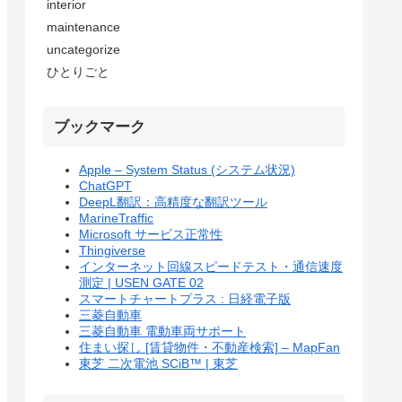
interior
maintenance
uncategorize
ひとりごと
ブックマーク
Apple – System Status (システム状況)
ChatGPT
DeepL翻訳：高精度な翻訳ツール
MarineTraffic
Microsoft サービス正常性
Thingiverse
インターネット回線スピードテスト・通信速度
測定 | USEN GATE 02
スマートチャートプラス : 日経電子版
三菱自動車
三菱自動車 電動車両サポート
住まい探し [賃貸物件・不動産検索] – MapFan
東芝 二次電池 SCiB™ | 東芝