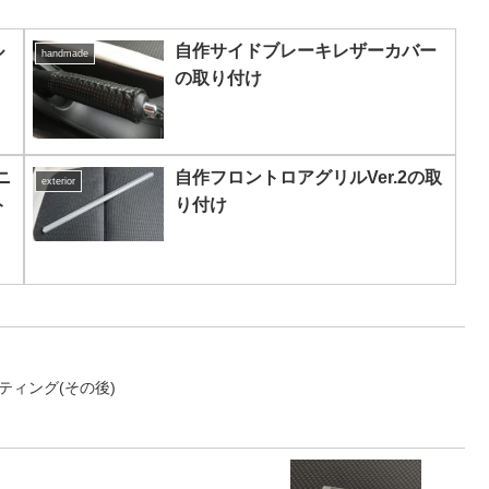
ル
自作サイドブレーキレザーカバー
handmade
の取り付け
ニ
自作フロントロアグリルVer.2の取
exterior
ト
り付け
ティング(その後)