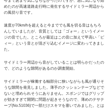
今まであまり気にならなかったのですが、急に気になり始
めたのが高速道路走行時に発生するサイドミラー周辺から
の風切り音です。
速度が70km/hを超えると今まででも風を切る音はもちろ
んしていましたが、音質としては「ゴォー」というイメー
ジの音でした。ところが最近はこの音に加えて甲高い「ピ
ィー」という音とが混ざり込むイメージに変わってきまし
た。
サイドミラー周辺から音がしていることは明らかだったの
で、どのような隙間があるのか調査開始。
サイドミラーが稼働する軸部分に狭いながらも風が通りそ
うな隙間を発見しました。薄手のクッションテープなどで
ないと埋められそうにありません。スポンジではグリップ
が効きすぎて開閉に問題が起きそうなので、薄めのテサテ
ープ(No.51036)で一部だけスキマを塞いでみました。とは