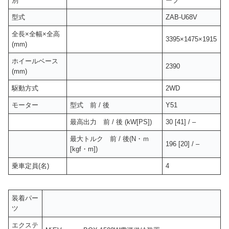
別
ーブ
型式
ZAB-U68V
全長×全幅×全高
3395×1475×1915
(mm)
ホイールベース
2390
(mm)
駆動方式
2WD
モーター
型式 前 / 後
Y51
最高出力 前 / 後 (kW[PS])
30 [41] / –
最大トルク 前 / 後(N・ｍ
196 [20] / –
[kgf・m])
乗車定員(名)
4
装着パー
ツ
エクステ