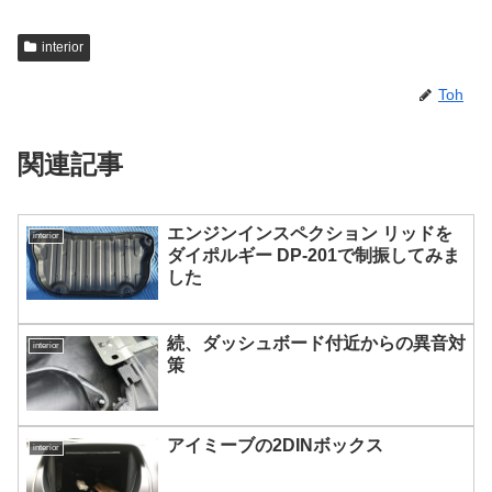
interior
Toh
関連記事
エンジンインスペクション リッドを
interior
ダイポルギー DP-201で制振してみま
した
続、ダッシュボード付近からの異音対
interior
策
アイミーブの2DINボックス
interior