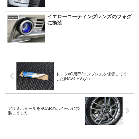
イエローコーティングレンズのフォグ
exterior
に換装
トヨタeQ用EVエンブレムを保管してま
した(RAV4 EVも?)
アルミホイールをROARのホイールに換
装しました