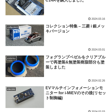
C14Aを購入しました
2024.03.16
コレクション特集 – 三菱 i 銀メッ
collection
キバージョン
2024.03.01
フォグランプベゼルをクリアブル
exterior
ーで再塗装&無塗装樹脂部分も塗
装しました
2024.02.26
EVマルチインフォメーションモ
electric
ニター for i-MiEVのその後(リセッ
ト制御編)
2024.02.03