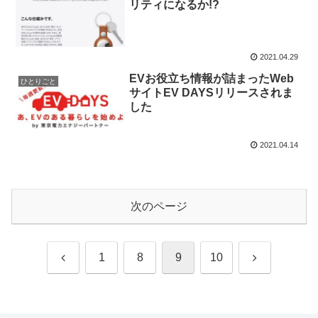
リティになるか!?
2021.04.29
EVお役立ち情報が詰まったWeb
ひとりごと
サイトEV DAYSリリースされま
した
2021.04.14
次のページ
前
次
1
8
9
10
へ
へ