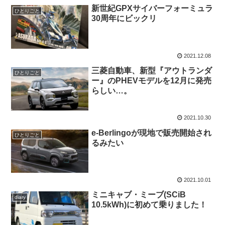
新世紀GPXサイバーフォーミュラ
ひとりごと
30周年にビックリ
2021.12.08
三菱自動車、新型『アウトランダ
ひとりごと
ー』のPHEVモデルを12月に発売
らしい…。
2021.10.30
e-Berlingoが現地で販売開始され
ひとりごと
るみたい
2021.10.01
ミニキャブ・ミーブ(SCiB
diary
10.5kWh)に初めて乗りました！