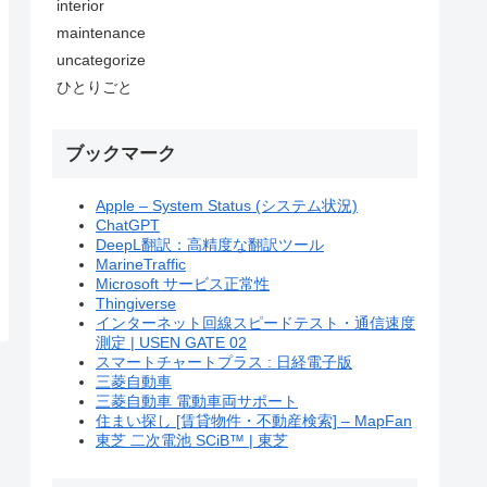
interior
maintenance
uncategorize
ひとりごと
ブックマーク
Apple – System Status (システム状況)
ChatGPT
DeepL翻訳：高精度な翻訳ツール
MarineTraffic
Microsoft サービス正常性
Thingiverse
インターネット回線スピードテスト・通信速度
測定 | USEN GATE 02
スマートチャートプラス : 日経電子版
三菱自動車
三菱自動車 電動車両サポート
住まい探し [賃貸物件・不動産検索] – MapFan
東芝 二次電池 SCiB™ | 東芝