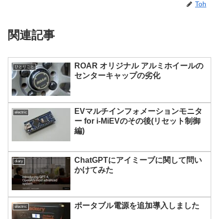
Toh
関連記事
ROAR オリジナル アルミホイールの
ひとりごと
センターキャップの劣化
EVマルチインフォメーションモニタ
electric
ー for i-MiEVのその後(リセット制御
編)
ChatGPTにアイミーブに関して問い
diary
かけてみた
ポータブル電源を追加導入しました
electric