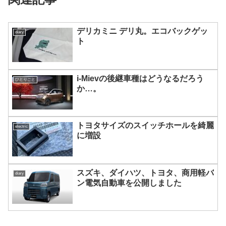
デリカミニ デリ丸。エコバックゲッ
diary
ト
i-Mievの後継車種はどうなるだろう
ひとりごと
か…。
トヨタサイズのスイッチホールを綺麗
electric
に増設
スズキ、ダイハツ、トヨタ、商用軽バ
diary
ン電気自動車を公開しました