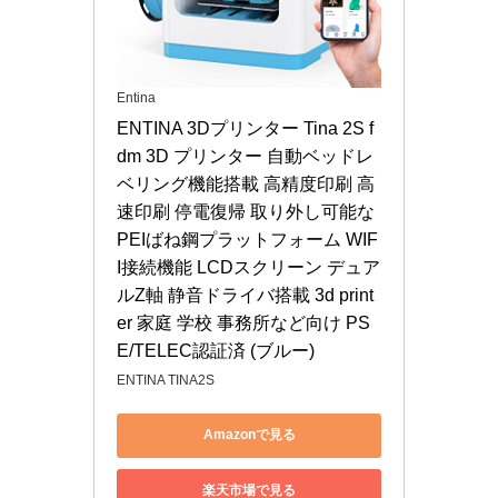
Entina
ENTINA 3Dプリンター Tina 2S f
dm 3D プリンター 自動ベッドレ
ベリング機能搭載 高精度印刷 高
速印刷 停電復帰 取り外し可能な
PEIばね鋼プラットフォーム WIF
I接続機能 LCDスクリーン デュア
ルZ軸 静音ドライバ搭載 3d print
er 家庭 学校 事務所など向け PS
E/TELEC認証済 (ブルー)
ENTINA TINA2S
Amazonで見る
楽天市場で見る