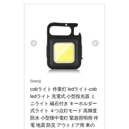
Gneng
cobライト 作業灯 ledライト-cob 
ledライト 充電式 小型投光器 ミ
ニライト 磁石付き キーホルダー
式ライト ４つ点灯モード 高輝度 
防水 小型懐中電灯 緊急照明用 停
電 地震 防災 アウトドア用 車の