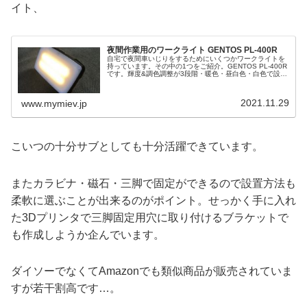
イト、
夜間作業用のワークライト GENTOS PL-400R
自宅で夜間車いじりをするためにいくつかワークライトを
持っています。その中の1つをご紹介。GENTOS PL-400R
です。輝度&調色調整が3段階・暖色・昼白色・白色で設定
でき、キャンプでも雰囲気よく使...
2021.11.29
www.mymiev.jp
こいつの十分サブとしても十分活躍できています。
またカラビナ・磁石・三脚で固定ができるので設置方法も
柔軟に選ぶことが出来るのがポイント。せっかく手に入れ
た3Dプリンタで三脚固定用穴に取り付けるブラケットで
も作成しようか企んでいます。
ダイソーでなくてAmazonでも類似商品が販売されていま
すが若干割高です…。