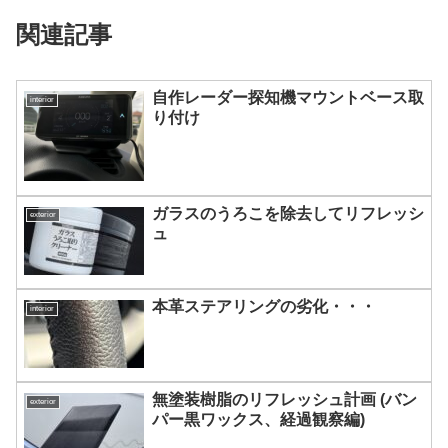
関連記事
自作レーダー探知機マウントベース取
interior
り付け
ガラスのうろこを除去してリフレッシ
exterior
ュ
本革ステアリングの劣化・・・
interior
無塗装樹脂のリフレッシュ計画 (バン
exterior
パー黒ワックス、経過観察編)