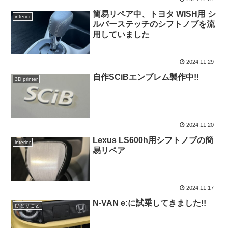
簡易リペア中、トヨタ WISH用 シ
interior
ルバーステッチのシフトノブを流
用していました
2024.11.29
自作SCiBエンブレム製作中!!
3D printer
2024.11.20
Lexus LS600h用シフトノブの簡
interior
易リペア
2024.11.17
N-VAN e:に試乗してきました!!
ひとりごと