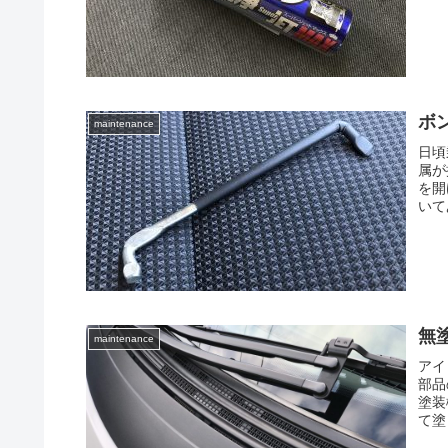
ボ
maintenance
日頃
属が
を開
いて
無
maintenance
アイ
部品
塗装
て塗