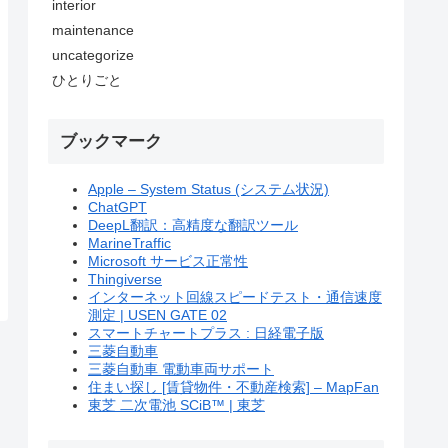
interior
maintenance
uncategorize
ひとりごと
ブックマーク
Apple – System Status (システム状況)
ChatGPT
DeepL翻訳：高精度な翻訳ツール
MarineTraffic
Microsoft サービス正常性
Thingiverse
インターネット回線スピードテスト・通信速度
測定 | USEN GATE 02
スマートチャートプラス : 日経電子版
三菱自動車
三菱自動車 電動車両サポート
住まい探し [賃貸物件・不動産検索] – MapFan
東芝 二次電池 SCiB™ | 東芝