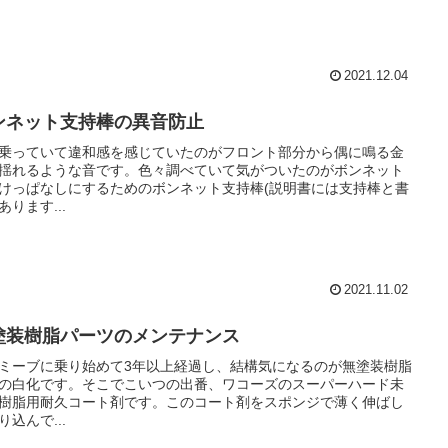
2021.12.04
ンネット支持棒の異音防止
乗っていて違和感を感じていたのがフロント部分から偶に鳴る金
揺れるような音です。色々調べていて気がついたのがボンネット
けっぱなしにするためのボンネット支持棒(説明書には支持棒と書
あります...
2021.11.02
塗装樹脂パーツのメンテナンス
ミーブに乗り始めて3年以上経過し、結構気になるのが無塗装樹脂
の白化です。そこでこいつの出番、ワコーズのスーパーハード未
樹脂用耐久コート剤です。このコート剤をスポンジで薄く伸ばし
り込んで...