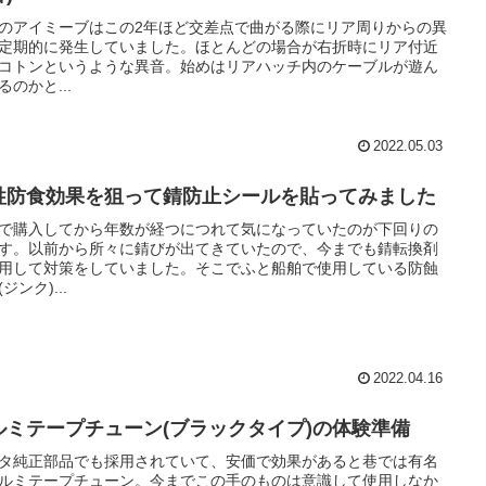
のアイミーブはこの2年ほど交差点で曲がる際にリア周りからの異
定期的に発生していました。ほとんどの場合が右折時にリア付近
コトンというような異音。始めはリアハッチ内のケーブルが遊ん
るのかと...
2022.05.03
牲防食効果を狙って錆防止シールを貼ってみました
で購入してから年数が経つにつれて気になっていたのが下回りの
す。以前から所々に錆びが出てきていたので、今までも錆転換剤
用して対策をしていました。そこでふと船舶で使用している防蝕
ジンク)...
2022.04.16
ルミテープチューン(ブラックタイプ)の体験準備
タ純正部品でも採用されていて、安価で効果があると巷では有名
ルミテープチューン。今までこの手のものは意識して使用しなか