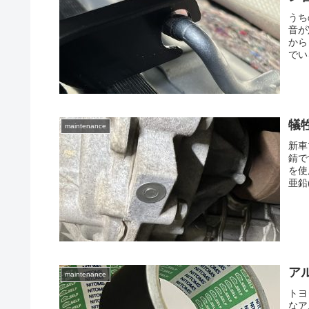
うち
音が
から
でい
犠
maintenance
新車
錆で
を使
亜鉛(
ア
maintenance
トヨ
なア