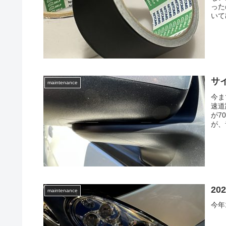
った
いて
サ
maintenance
今ま
速道
が7
が、
2
maintenance
今年