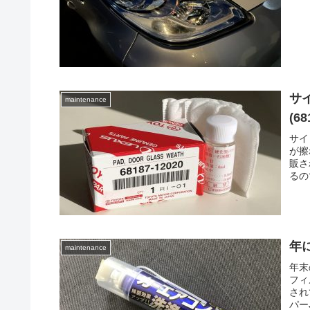
サ
maintenance
(6
サイ
が擦
販さ
るの
年
maintenance
年末
フィ
され
パーJ