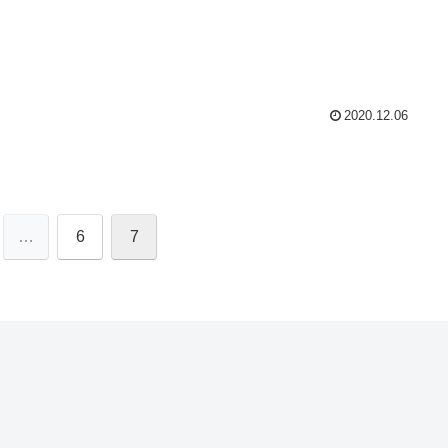
2020.12.06
…
6
7