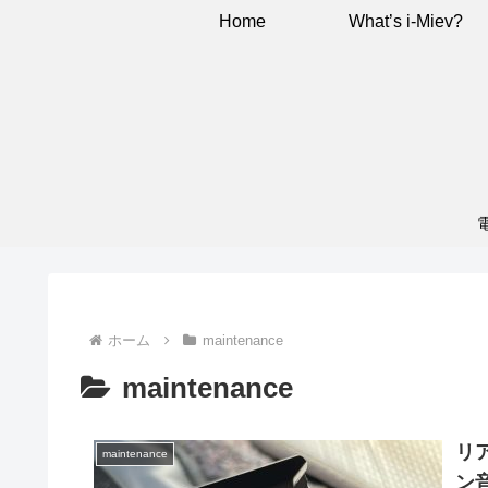
Home
What’s i-Miev?
ホーム
maintenance
maintenance
リ
maintenance
ン音