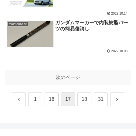
2022.10.14
ガンダムマーカーで内装樹脂パー
maintenance
ツの簡易傷消し
2022.10.08
次のページ
前
次
1
16
17
18
31
へ
へ