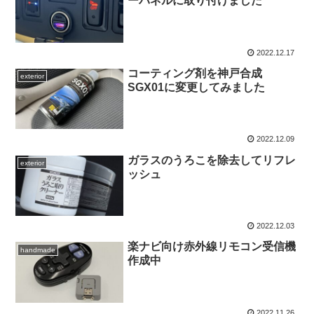
ーパネルに取り付けました
2022.12.17
コーティング剤を神戸合成
exterior
SGX01に変更してみました
2022.12.09
ガラスのうろこを除去してリフレ
exterior
ッシュ
2022.12.03
楽ナビ向け赤外線リモコン受信機
handmade
作成中
2022.11.26