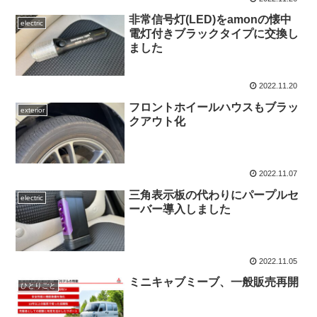
非常信号灯(LED)をamonの懐中
electric
電灯付きブラックタイプに交換し
ました
2022.11.20
フロントホイールハウスもブラッ
exterior
クアウト化
2022.11.07
三角表示板の代わりにパープルセ
electric
ーバー導入しました
2022.11.05
ミニキャブミーブ、一般販売再開
ひとりごと