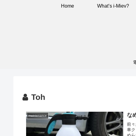
Home
What’s i-Miev?
Toh
な
maintenance
前々
車ク
めら