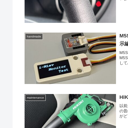
M5
handmade
示
M5
M5
して
Hi
maintenance
以前
の昔
がど