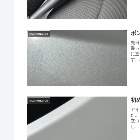
ボ
maintenance
先日
乗っ
に直
す。
初
maintenance
アイ
た。
立つ
し、