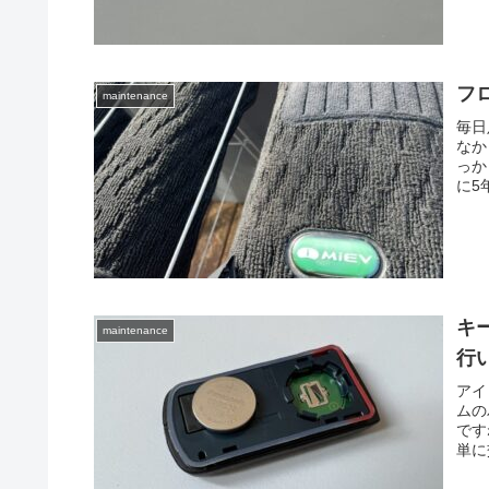
フ
maintenance
毎日
なか
っか
に5
キ
maintenance
行
アイ
ムの
です
単に交