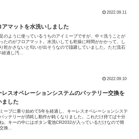
2022.09.11
ロアマットを水洗いしました
足のように使っているうちのアイミーブですが、中々洗うことが
ったのがフロアマット。水洗いしても乾燥に時間がかかって、し
り乾かさないと匂いが出そうなので躊躇していました。ただ流石
年経過し汚...
2022.09.10
ーレスオペレーションシステムのバッテリー交換を
いました
ミーブに乗り始めて5年を経過し、キーレスオペレーションシステ
バッテリーが消耗し動作が鈍くなりました。これだけ持てば十分
ね。キーの中にはボタン電池CR2032が入っているだけなので簡
換...