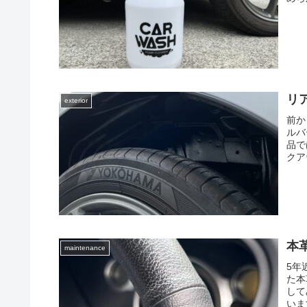
リ
exterior
前か
ルバ
品で
クア
本
maintenance
5年
た本
して
いま