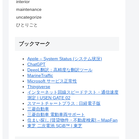
interior
maintenance
uncategorize
ひとりごと
ブックマーク
Apple – System Status (システム状況)
ChatGPT
DeepL翻訳：高精度な翻訳ツール
MarineTraffic
Microsoft サービス正常性
Thingiverse
インターネット回線スピードテスト・通信速度
測定 | USEN GATE 02
スマートチャートプラス : 日経電子版
三菱自動車
三菱自動車 電動車両サポート
住まい探し [賃貸物件・不動産検索] – MapFan
東芝 二次電池 SCiB™ | 東芝