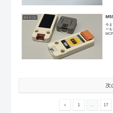
M
ひとりごと
今ま
ーを
MC
次
前
1
…
17