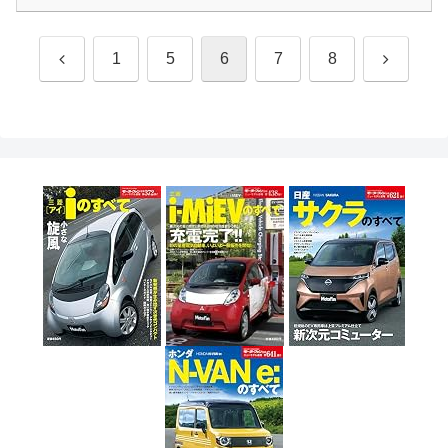
前
次
1
5
6
7
8
へ
へ